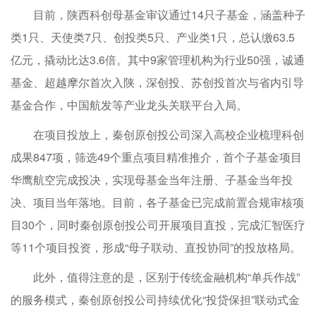
目前，陕西科创母基金审议通过14只子基金，涵盖种子
类1只、天使类7只、创投类5只、产业类1只，总认缴63.5
亿元，撬动比达3.6倍。其中9家管理机构为行业50强，诚通
基金、超越摩尔首次入陕，深创投、苏创投首次与省内引导
基金合作，中国航发等产业龙头关联平台入局。
在项目投放上，秦创原创投公司深入高校企业梳理科创
成果847项，筛选49个重点项目精准推介，首个子基金项目
华鹰航空完成投决，实现母基金当年注册、子基金当年投
决、项目当年落地。目前，各子基金已完成前置合规审核项
目30个，同时秦创原创投公司开展项目直投，完成汇智医疗
等11个项目投资，形成“母子联动、直投协同”的投放格局。
此外，值得注意的是，区别于传统金融机构“单兵作战”
的服务模式，秦创原创投公司持续优化“投贷保担”联动式金