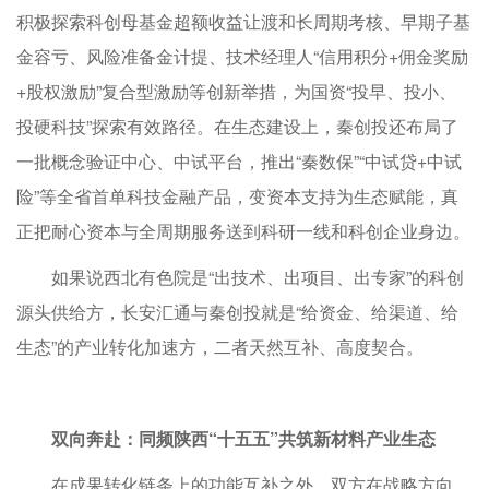
积极探索科创母基金超额收益让渡和长周期考核、早期子基
金容亏、风险准备金计提、技术经理人“信用积分+佣金奖励
+股权激励”复合型激励等创新举措，为国资“投早、投小、
投硬科技”探索有效路径。在生态建设上，秦创投还布局了
一批概念验证中心、中试平台，推出“秦数保”“中试贷+中试
险”等全省首单科技金融产品，变资本支持为生态赋能，真
正把耐心资本与全周期服务送到科研一线和科创企业身边。
如果说西北有色院是“出技术、出项目、出专家”的科创
源头供给方，长安汇通与秦创投就是“给资金、给渠道、给
生态”的产业转化加速方，二者天然互补、高度契合。
双向奔赴：同频陕西“十五五”共筑新材料产业生态
在成果转化链条上的功能互补之外，双方在战略方向、