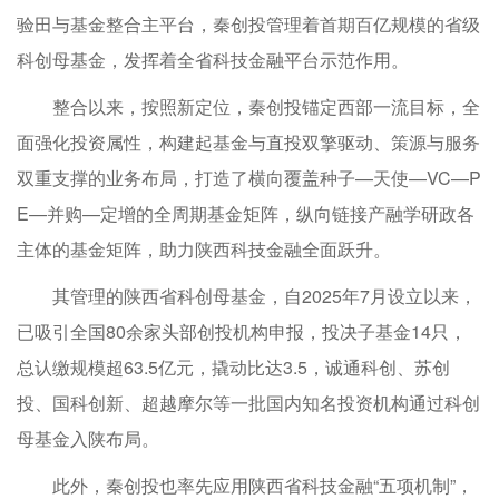
验田与基金整合主平台，秦创投管理着首期百亿规模的省级
科创母基金，发挥着全省科技金融平台示范作用。
整合以来，按照新定位，秦创投锚定西部一流目标，全
面强化投资属性，构建起基金与直投双擎驱动、策源与服务
双重支撑的业务布局，打造了横向覆盖种子—天使—VC—P
E—并购—定增的全周期基金矩阵，纵向链接产融学研政各
主体的基金矩阵，助力陕西科技金融全面跃升。
其管理的陕西省科创母基金，自2025年7月设立以来，
已吸引全国80余家头部创投机构申报，投决子基金14只，
总认缴规模超63.5亿元，撬动比达3.5，诚通科创、苏创
投、国科创新、超越摩尔等一批国内知名投资机构通过科创
母基金入陕布局。
此外，秦创投也率先应用陕西省科技金融“五项机制”，