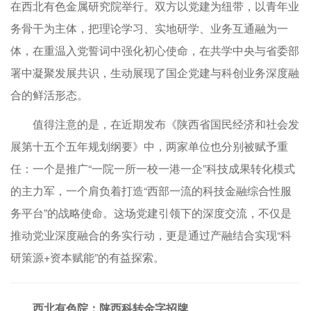
在西北有色金属研究院举行。双方以党建为纽带，以青年业
务骨干为主体，把理论学习、实地研学、业务互通融为一
体，在重温入党誓词中强化初心使命，在共学中央与省委部
署中凝聚发展共识，生动展现了国企党建与科创业务深度融
合的鲜活形态。
值得注意的是，在近期发布《陕西省国民经济和社会发
展第十五个五年规划纲要》中，两家单位也分别被赋予重
任：一个是推广“一院一所一校一港一企”科技成果转化模式
的主力军，一个肩负着打造“西部一流的科技金融综合性服
务平台”的战略使命。这场党建引领下的深度交流，不仅是
推动党业深度融合的务实行动，更是通过产融结合实现“科
研策源+资本赋能”的有益探索。
西北有色院：陕西科转金字招牌