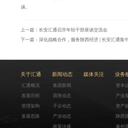
谈。
上一篇：长安汇通召开年轻干部座谈交流会
下一篇：深化战略合作，服务陕西经济 | 长安汇通
关于汇通
新闻动态
媒体关注
业务
汇通概况
集团新闻
资本
发展历程
国资动态
产业
管理架构
子企动态
资产
发展思路
产业动态
陕西
政策法规
秦创